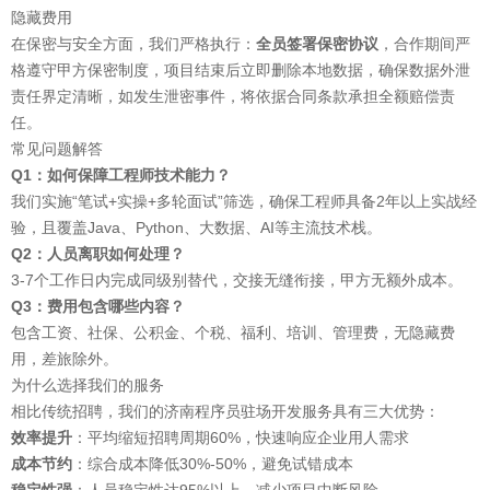
隐藏费用
在
保密与安全
方面，我们严格执行：
全员签署保密协议
，合作期间严
格遵守甲方保密制度，项目结束后立即删除本地数据，确保
数据外泄
责任界定
清晰，如发生泄密事件，将依据合同条款承担全额赔偿责
任。
常见问题解答
Q1：如何保障工程师技术能力？
我们实施“笔试+实操+多轮面试”筛选，确保工程师具备2年以上实战经
验，且覆盖Java、Python、大数据、AI等主流技术栈。
Q2：人员离职如何处理？
3-7个工作日内完成同级别替代，交接无缝衔接，甲方无额外成本。
Q3：费用包含哪些内容？
包含工资、社保、公积金、个税、福利、培训、管理费，无隐藏费
用，差旅除外。
为什么选择我们的服务
相比传统招聘，我们的
济南程序员驻场开发
服务具有三大优势：
效率提升
：平均缩短招聘周期60%，快速响应企业用人需求
成本节约
：综合成本降低30%-50%，避免试错成本