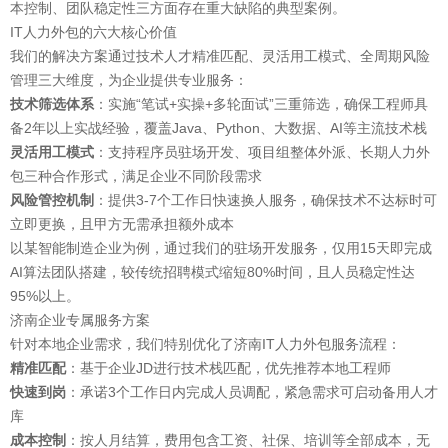
本控制
、
团队稳定性
三方面存在重大缺陷的典型案例。
IT人力外包的六大核心价值
我们的解决方案通过
技术人才精准匹配
、
灵活用工模式
、
全周期风险
管理
三大维度，为企业提供专业服务：
技术筛选体系
：实施“笔试+实操+多轮面试”三重筛选，确保工程师具
备2年以上实战经验，覆盖Java、Python、大数据、AI等主流技术栈
灵活用工模式
：支持程序员驻场开发、项目组整体外派、长期人力外
包三种合作形式，满足企业不同阶段需求
风险管控机制
：提供3-7个工作日快速换人服务，确保技术不达标时可
立即更换，且甲方无需承担额外成本
以某智能制造企业为例，通过我们的
驻场开发
服务，仅用15天即完成
AI算法团队搭建，较传统招聘模式缩短80%时间，且人员稳定性达
95%以上。
济南企业专属服务方案
针对本地企业需求，我们特别优化了
济南IT人力外包
服务流程：
精准匹配
：基于企业JD进行技术栈匹配，优先推荐本地工程师
快速到岗
：承诺3个工作日内完成人员调配，紧急需求可启动备用人才
库
成本控制
：按人月结算，费用包含工资、社保、培训等全部成本，无