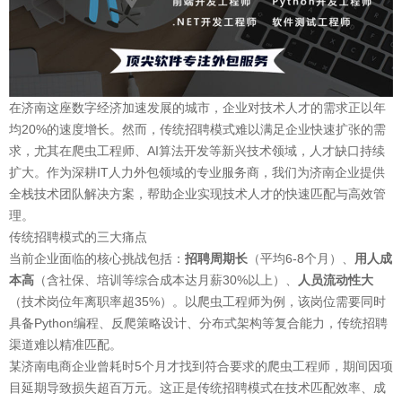
在济南这座数字经济加速发展的城市，企业对技术人才的需求正以年
均20%的速度增长。然而，传统招聘模式难以满足企业快速扩张的需
求，尤其在爬虫工程师、AI算法开发等新兴技术领域，人才缺口持续
扩大。作为深耕IT人力外包领域的专业服务商，我们为济南企业提供
全栈技术团队解决方案，帮助企业实现技术人才的快速匹配与高效管
理。
传统招聘模式的三大痛点
当前企业面临的核心挑战包括：
招聘周期长
（平均6-8个月）、
用人成
本高
（含社保、培训等综合成本达月薪30%以上）、
人员流动性大
（技术岗位年离职率超35%）。以爬虫工程师为例，该岗位需要同时
具备Python编程、反爬策略设计、分布式架构等复合能力，传统招聘
渠道难以精准匹配。
某济南电商企业曾耗时5个月才找到符合要求的爬虫工程师，期间因项
目延期导致损失超百万元。这正是传统招聘模式在
技术匹配效率
、
成