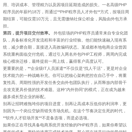
用、培训成本、管理精力以及因项目延期造成的损失。一名高级PHP
程序员的年薪约18万，而通过**PHP程序员人才外包**方式，按项目周
期结算，可能仅需10万元，且无需缴纳社保公积金，风险由外包方承
担。
第四，提升项目交付效率。
外包驻场的PHP程序员通常来自专业化团
队，具备标准化开发流程和丰富的行业经验。他们能快速融入现有系
统，减少磨合期，直接进入高效编码状态。某成都本地电商企业曾因
系统重构面临交付危机，通过引入两名外包PHP工程师，两周内完成
核心模块迁移，最终提前一周上线，赢得客户高度认可。
更重要的是，**企业级IT人员派遣**不仅仅是“找人干活”，更是对企业
技术能力的一种战略补充。你可以把核心架构把控在自己手中，将重
复性高、周期性强的开发任务交由外包团队执行，从而释放内部骨干
去攻克更具价值的技术难题。这种“内外协同”的模式，正在成为越来
越多成长型企业的标配。
别再让招聘难拖垮你的项目进度，别再让高成本压低你的利润率，更
别因为一个岗位空缺而错失市场先机。在这个节奏决定生死的时代，
**软件人才驻场开发**不是备选项，而是必选项。
如果你正在寻找具备电商系统开发经验的PHP程序员，如果你希望以