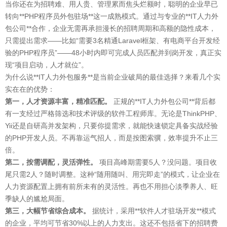
当你还在为招聘难、用人贵、管理累而焦头烂额时，聪明的企业早已
转向**PHP程序员外包驻场**这一成熟模式。通过与专业的**IT人力外
包公司**合作，企业无需再承担漫长的招聘周期和高额的隐性成本，
只需提出需求——比如“需要3名精通Laravel框架、有电商平台开发经
验的PHP程序员”——48小时内即可完成人员匹配并到岗开发，真正实
现“项目启动，人才就位”。
为什么说**IT人力外包服务**是当前企业破局的最佳选择？来看几个实
实在在的优势：
第一，人才资源丰富，精准匹配。
正规的**IT人力外包公司**背后都
有一支经过严格筛选和技术评级的软件工程师库。无论是ThinkPHP、
Yii还是自研高并发架构，只要你提需求，就能快速锁定具备实战经验
的PHP开发人员。不再靠运气招人，而是按图索骥，效率提升不止三
倍。
第二，按需调配，灵活弹性。
项目高峰期需要5人？没问题。项目收
尾只需2人？随时调整。这种“随用随叫、用完即走”的模式，让企业在
人力资源配置上拥有前所未有的灵活性。再也不用担心淡季养人、旺
季缺人的尴尬局面。
第三，大幅节省综合成本。
据统计，采用**软件人才驻场开发**模式
的企业，平均可节省30%以上的人力支出。这还不包括省下的招聘费