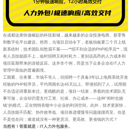
在成都这座快速崛起的科技新城，越来越多的企业投身电商、新零售
和数字化平台建设。然而，当项目启动令下，老板拍板要三个月上线
新系统时，技术团队却愁眉不展——**招不到合适的PHP程序员**，现
有人员技能跟不上，临时招聘又耗时耗力，更别说高昂的人力成本和
项目延期带来的连锁反应。这并非个例，而是当下众多企业在IT人力
管理中面临的普遍困境。
工期紧、任务重，市场不等人，但招聘一个具备3年以上电商系统开发
经验的PHP程序员，平均周期长达45天以上。即便招到了人，试用期
不合适还得重新来过。更残酷的是，项目一结束，养着的技术团队无
事可做，企业却仍需支付工资、社保、办公成本——这种“闲时也烧
钱”的模式，正在悄悄吞噬中小企业的利润空间。此外，技术更新快，
人员技能不匹配、协作效率低、项目推进缓慢等问题接踵而至。你是
不是也在问：难道就没有一种更灵活、更高效、更省钱的方式？
当然有！答案就是：IT人力外包服务。