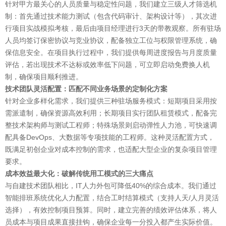
针对甲方最关心的人员质量与稳定性问题，我们建立三级人才筛选机
制：首先通过技术能力测试（包含代码审计、架构设计等），其次进
行项目实战模拟考核，最后由项目经理进行3天的带教观察。所有驻场
人员均签订保密协议与竞业协议，配备独立工位与权限管理系统，确
保信息安全。在项目执行过程中，我们提供每周进度报告与月度质量
评估，若出现技术不达标或效率低下问题，可立即启动免费换人机
制，确保项目顺利推进。
技术团队灵活配置：匹配不同业务场景的定制化方案
针对企业多样化需求，我们提供三种驻场服务模式：短期项目采用按
需派遣制，确保资源高效利用；长期项目实行团队租赁模式，配备完
整技术架构师与测试工程师；特殊场景则启动弹性人力池，可快速调
配具备DevOps、大数据等专项技能的工程师。这种灵活配置方式，
既满足初创企业对成本控制的需求，也适配大型企业的复杂项目管理
要求。
成本效益最大化：破解传统用工模式的三大痛点
与自建技术团队相比，IT人力外包可降低40%的综合成本。我们通过
智能排班系统优化人力配置，结合工时结算模式（支持人天/人月灵活
选择），有效控制项目预算。同时，建立完善的绩效评估体系，将人
员成本与项目成果直接挂钩，确保企业每一分投入都产生实际价值。